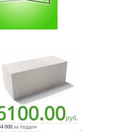
6100.00
руб.
44 000
за поддон