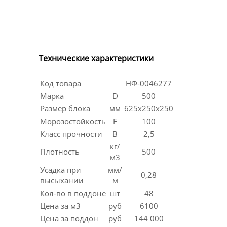
Технические характеристики
Код товара
НФ-0046277
Марка
D
500
Размер блока
мм
625х250х250
Морозостойкость
F
100
Класс прочности
B
2,5
кг/
Плотность
500
м3
Усадка при
мм/
0,28
высыхании
м
Кол-во в поддоне
шт
48
Цена за м3
руб
6100
Цена за поддон
руб
144 000