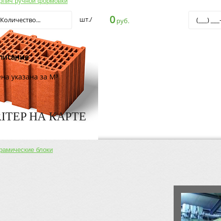
ирпич ручной формовки
0
шт./
руб.
писание
на указана за M³
ITEP НА КАРТЕ
рамические блоки