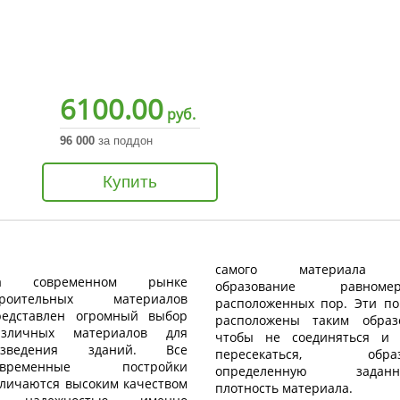
6100.00
руб.
96 000
за поддон
Купить
самого материала
а современном рынке
образование равномер
троительных материалов
расположенных пор. Эти п
редставлен огромный выбор
расположены таким образ
азличных материалов для
чтобы не соединяться и
озведения зданий. Все
пересекаться, образ
овременные постройки
определенную заданн
тличаются высоким качеством
плотность материала.