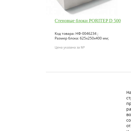
Стеновые блоки PORITEP D 500
Код товара: НФ-0046234 ;
Размер блока: 625х250х400 мм;
Цена указана за M³
Н
с
п
р
в
с
о