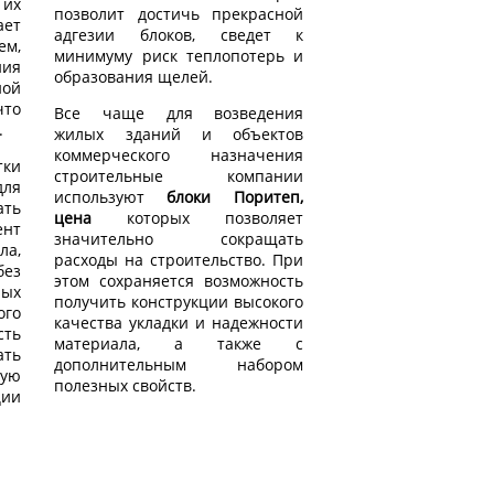
их
позволит достичь прекрасной
ает
адгезии блоков, сведет к
ем,
минимуму риск теплопотерь и
ия
образования щелей.
ой
то
Все чаще для возведения
.
жилых зданий и объектов
коммерческого назначения
тки
строительные компании
ля
используют
блоки Поритеп,
ать
цена
которых позволяет
ент
значительно сокращать
а,
расходы на строительство. При
ез
этом сохраняется возможность
ых
получить конструкции высокого
го
качества укладки и надежности
ть
материала, а также с
ать
дополнительным набором
ую
полезных свойств.
ции