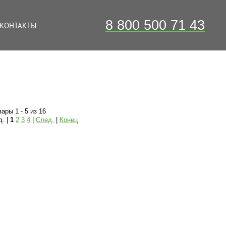
8 800 500 71 43
КОНТАКТЫ
ары 1 - 5 из 16
д. |
1
2
3
4
|
След.
|
Конец