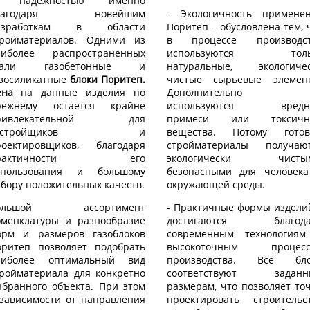
 надежностью именно
лагодаря новейшим
- Экологичность примене
азработкам в области
Поритеп – обусловлена тем, 
тройматериалов. Одними из
в процессе производст
аиболее распространенных
используются толь
тали газобетонные и
натуральные, экологиче
азосиликатные
блоки Поритеп.
чистые сырьевые элемен
ена
на данные изделия по
Дополнительно 
режнему остается крайне
используются вредн
ривлекательной для
примеси или токсичн
застройщиков и
вещества. Потому готов
роектировщиков, благодаря
стройматериалы получаю
рактичности его
экологически чистым
спользования и большому
безопасными для человек
бору положительных качеств.
окружающей среды.
ольшой ассортимент
- Практичные формы издели
оменклатуры и разнообразие
достигаются благода
орм и размеров газоблоков
современным технология
оритеп позволяет подобрать
высокоточным процесс
аиболее оптимальный вид
производства. Все бло
тройматериала для конкретно
соответствуют заданн
ыбранного объекта. При этом
размерам, что позволяет то
 зависимости от направления
проектировать строительс