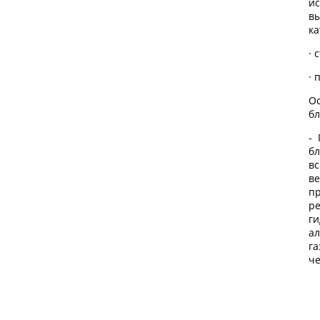
и
в
ка
· 
· 
О
бл
-
б
в
в
п
р
г
а
га
ч