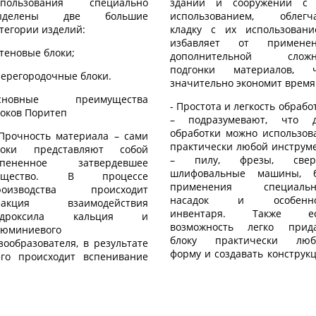
спользования специально
зданий и сооружений с 
ыделены две большие
использованием, облегч
тегории изделий:
кладку с их использовани
избавляет от применен
стеновые блоки;
дополнительной сложн
подгонки материалов, ч
перегородочные блоки.
значительно экономит время
сновные преимущества
- Простота и легкость обрабо
оков Поритеп
– подразумевают, что д
обработки можно использов
 Прочность материала – сами
практически любой инструм
локи представляют собой
– пилу, фрезы, сверл
спененное затвердевшее
шлифовальные машины, б
ещество. В процессе
применения специальн
роизводства происходит
насадок и особенно
еакция взаимодействия
инвентаря. Также ес
идроксила кальция и
возможность легко прид
люминиевого
блоку практически люб
зообразователя, в результате
форму и создавать конструк
его происходит вспенивание