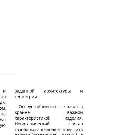
 и
заданной архитектуры и
но
геометрии.
оры
- Огнеустойчивость – является
ом,
крайне важной
 не
характеристикой изделия.
уя
Неорганический состав
ую
газоблоков позволяет повысить