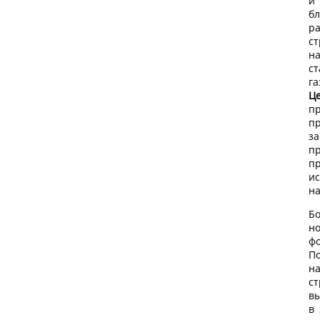
и
б
р
с
н
с
г
Ц
п
п
п
п
и
на
Б
н
ф
П
н
с
в
в