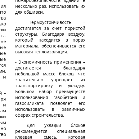
пожаробезопасность зданий в
ния
несколько раз, использовать их
что
для обшивки.
ва
- Термоустойчивость –
ко
достигается за счет пористой
ски
структуры. Благодаря воздуху,
ты.
который находится в порах
не
материала, обеспечивается его
ые
высокая теплоизоляция.
ые
ые
- Экономичность применения –
тся
достигается благодаря
и,
небольшой массе блоков, что
а и
значительно упрощает их
транспортировку и укладку.
Большой набор преимуществ
й –
использования газобетона и
ря
газосиликата позволяет его
м и
использовать в различных
ам
сферах строительства.
ки
ым
- Для укладки блоков
чно
рекомендуется специальная
тво
клеевая смесь, которая